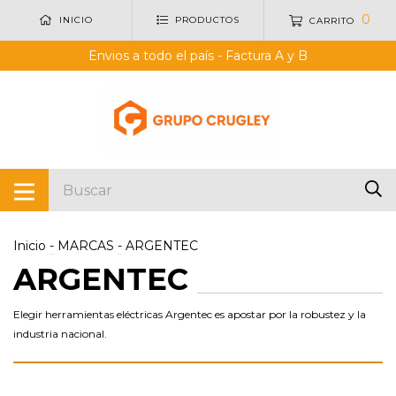
0
INICIO
PRODUCTOS
CARRITO
Envios a todo el país - Factura A y B
Inicio
-
MARCAS
-
ARGENTEC
ARGENTEC
Elegir herramientas eléctricas Argentec es apostar por la robustez y la
industria nacional.