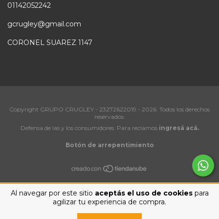
01142052242
gcrugley@gmail.com
CORONEL SUAREZ 1147
Copyright GRUPO CRUGLEY - 23272622019 - 2026. Todos los derechos
reservados.
Defensa de las y los consumidores. Para reclamos
ingresá acá.
Botón de arrepentimiento
Al navegar por este sitio
aceptás el uso de cookies
para
agilizar tu experiencia de compra.