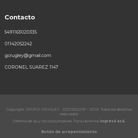
Contacto
5491163020335
01142052242
gcrugley@gmail.com
CORONEL SUAREZ 1147
Copyright GRUPO CRUGLEY - 23272622019 - 2026. Todos los derechos
reservados.
Defensa de las y los consumidores. Para reclamos
ingresá acá.
Botón de arrepentimiento